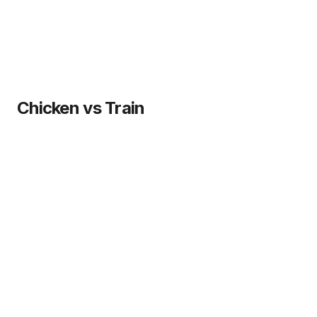
Chicken vs Train