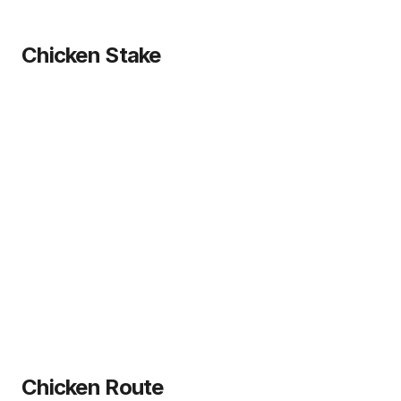
Chicken Stake
Chicken Route