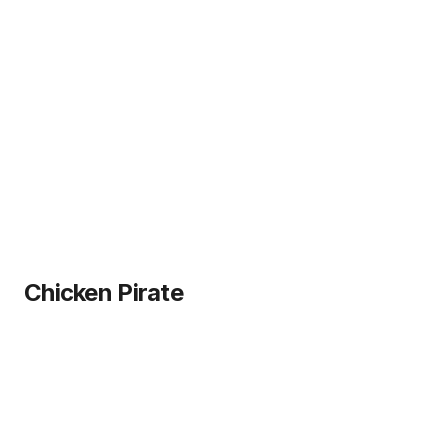
Chicken Pirate